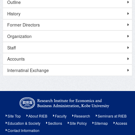
Outline
History
Former Directors
Organization
Staff
Accounts
Internatinal Exchange
Site Top
About RIEB
Faculty
Research
Seminars at RIEB
Education & Society
Sections
Site Policy
Sitemap
Access
Contact Information