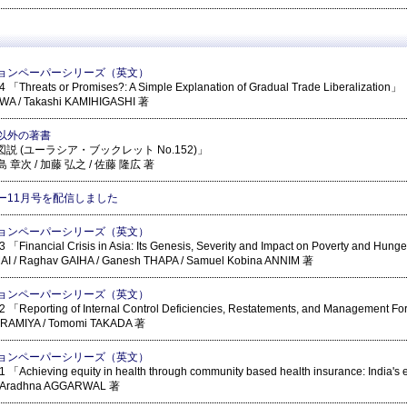
ョンペーパーシリーズ（英文）
「Threats or Promises?: A Simple Explanation of Gradual Trade Liberalization」
WA / Takashi KAMIHIGASHI 著
以外の著書
図説 (ユーラシア・ブックレット No.152)」
島 章次 / 加藤 弘之 / 佐藤 隆広 著
ー11月号を配信しました
ョンペーパーシリーズ（英文）
「Financial Crisis in Asia: Its Genesis, Severity and Impact on Poverty and Hung
IMAI / Raghav GAIHA / Ganesh THAPA / Samuel Kobina ANNIM 著
ョンペーパーシリーズ（英文）
 「Reporting of Internal Control Deficiencies, Restatements, and Management F
URAMIYA / Tomomi TAKADA 著
ョンペーパーシリーズ（英文）
「Achieving equity in health through community based health insurance: India's 
Aradhna AGGARWAL 著