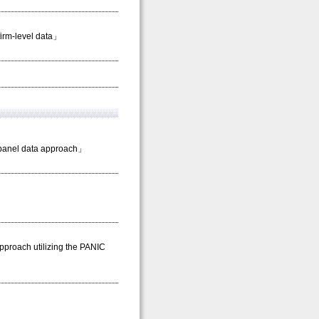
firm-level data」
 panel data approach」
l」
proach utilizing the PANIC