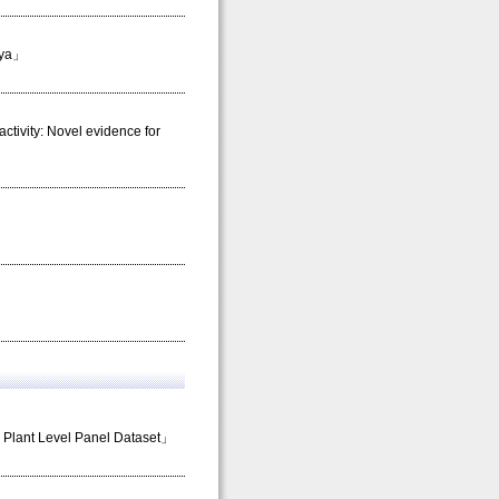
nya」
ctivity: Novel evidence for
 Plant Level Panel Dataset」