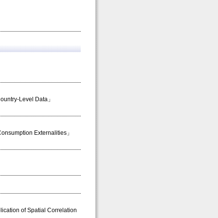
Country-Level Data」
 Consumption Externalities」
cation of Spatial Correlation