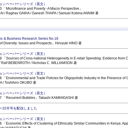
ョンペーパーシリーズ（英文）
 「Microfinance and Poverty -A Macro Perspective」
IMAI / Raghav GAIHA / Ganesh THAPA / Samuel Kobina ANNIM 著
c & Business Research Series No.18
f Diversity: Issues and Prospects」Hiroyuki HINO 著
ョンペーパーシリーズ（英文）
「Sources of Cross-national Heterogeneity in E-retail Spending: Evidence from 
/ Ralf BEBENROTH / Nicholas C. WILLIAMSON 著
ョンペーパーシリーズ（英文）
「Environmental and Trade Policies for Oligopolistic Industry in the Presence of
A / Toshihiro OKUBO 著
ョンペーパーシリーズ（英文）
7 「Recurrent Bubbles」Takashi KAMIHIGASHI 著
ー10月号を配信しました
ョンペーパーシリーズ（英文）
「Economic Effects of Clustering of Ethnically Similar Communities in Kenya: Appli