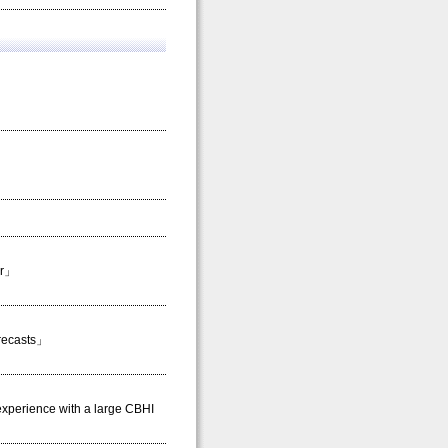
er」
orecasts」
experience with a large CBHI