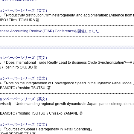
ョンペーパーシリーズ（英文）
「Productivity distribution, firm heterogeneity, and agglomeration: Evidence from 
UBO / Eiichi TOMIURA 著
panese Accounting Review (TJAR) Conferenceを開催しました
ョンペーパーシリーズ（英文）
 「Does International Trade Really Lead to Business Cycle Synchronization?—A
S / Toshihiro OKUBO 著
ョンペーパーシリーズ（英文）
 「Note on the Interpretation of Convergence Speed in the Dynamic Panel Mode
IBAMOTO / Yoshiro TSUTSUI 著
ョンペーパーシリーズ（英文）
ised) 「Understanding regional growth dynamics in Japan: panel cointegration ap
IBAMOTO / Yoshiro TSUTSUI / Chisako YAMANE 著
ョンペーパーシリーズ（英文）
 「Sources of Global Heterogeneity in Retail Spending」