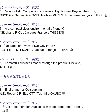
ョンペーパーシリーズ（英文）
 「Monopolistic Competition in General Equilibrium: Beyond the CES」
BODKO / Sergey KOKOVIN / Mathieu PARENTI / Jacques-François THISSE 著
ョンペーパーシリーズ（英文）
 「Are compact cities environmentally friendly?」
/ Stéphane RIOU / Jacques-François THISSE 著
ョンペーパーシリーズ（英文）
 「No trade, one-way or two-way trade?」
UBO / Pierre M. PICARD / Jacques-François THISSE 著
ョンペーパーシリーズ（英文）
 「Komatsu's business model through the product lifecycle」
SUMOTO 著
ー3月号を配信しました
ョンペーパーシリーズ（英文）
2 「Environmental Outsourcing」
OLE / Robert J.R. ELLIOTT / Toshihiro OKUBO 著
ョンペーパーシリーズ（英文）
 「Anti-agglomeration Subsidies with Heterogeneous Firms」
KUBO 著