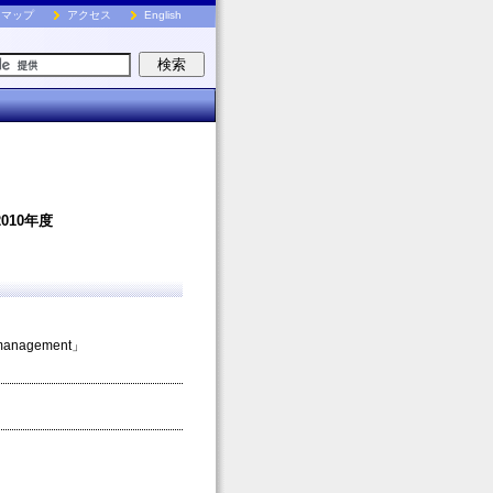
トマップ
アクセス
English
2010年度
gs management」
9」