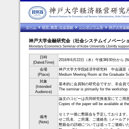
ホーム
研究･教育･社会貢献
シンポジウム等
神戸大学金
神戸大学金融研究会（社会システムイノベーシ
Monetary Economics Seminar of Kobe University (Jointly support
日時
2016年6月22日（水）午後3時30分から (Wednesd
(Date&Time)
会場
神戸大学大学院経済学研究科 中会議室（
(Place)
Medium Meeting Room at the Graduate Sch
対象
基本的に会員制の研究会ですが、非会員
(Intended
The seminar is primarily for the worksho
Audience)
論文のコピーは共同研究推進室にてご用
Copies of the paper will be available at t
セミナー後に懇親会を予定しております
備考
せご氏名、ご所属、ご連絡先（メールアド
(Note)
懇親会の詳細については追ってご連絡い