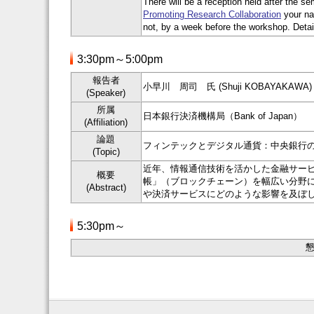
There will be a reception held after the se
Promoting Research Collaboration
your nam
not, by a week before the workshop. Details
3:30pm～5:00pm
報告者
小早川 周司 氏 (Shuji KOBAYAKAWA)
(Speaker)
所属
日本銀行決済機構局（Bank of Japan）
(Affiliation)
論題
フィンテックとデジタル通貨：中央銀行の視点（FinTech a
(Topic)
近年、情報通信技術を活かした金融サー
概要
帳」（ブロックチェーン）を幅広い分野
(Abstract)
や決済サービスにどのような影響を及ぼ
5:30pm～
懇