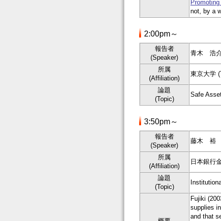
Promoting 
not, by a w
2:00pm～
報告者
青木 浩介 氏
(Speaker)
所属
東京大学 (The
(Affiliation)
論題
Safe Asse
(Topic)
3:50pm～
報告者
藤木 裕 氏 (
(Speaker)
所属
日本銀行金融研究所
(Affiliation)
論題
Institutio
(Topic)
Fujiki (20
supplies i
and that s
概要