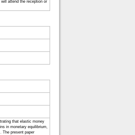
will attend the reception or
rating that elastic money
ins in monetary equilibrium,
s. The present paper