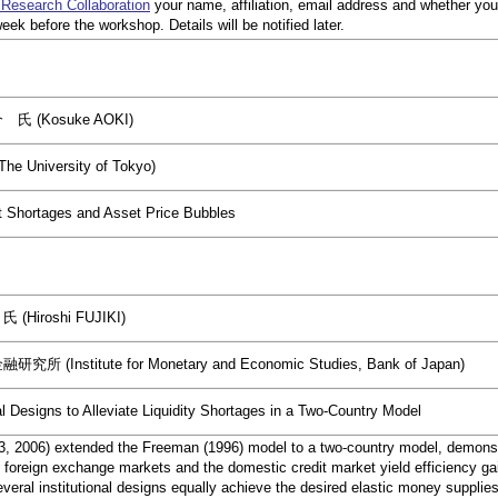
Research Collaboration
your name, affiliation, email address and whether you 
eek before the workshop. Details will be notified later.
 (Kosuke AOKI)
 University of Tokyo)
t Shortages and Asset Price Bubbles
Hiroshi FUJIKI)
 (Institute for Monetary and Economic Studies, Bank of Japan)
nal Designs to Alleviate Liquidity Shortages in a Two-Country Model
03, 2006) extended the Freeman (1996) model to a two-country model, demonst
n foreign exchange markets and the domestic credit market yield efficiency ga
everal institutional designs equally achieve the desired elastic money supplie