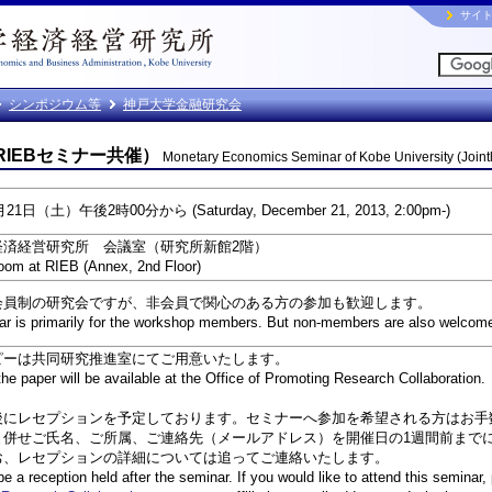
サイ
シンポジウム等
神戸大学金融研究会
IEBセミナー共催）
Monetary Economics Seminar of Kobe University (Joint
21日（土）午後2時00分から (Saturday, December 21, 2013, 2:00pm-)
経済経営研究所 会議室（研究所新館2階）
oom at RIEB (Annex, 2nd Floor)
会員制の研究会ですが、非会員で関心のある方の参加も歓迎します。
r is primarily for the workshop members. But non-members are also welcome
ピーは共同研究推進室にてご用意いたします。
the paper will be available at the Office of Promoting Research Collaboration.
後にレセプションを予定しております。セミナーへ参加を希望される方はお手
と併せご氏名、ご所属、ご連絡先（メールアドレス）を開催日の1週間前まで
お、レセプションの詳細については追ってご連絡いたします。
be a reception held after the seminar. If you would like to attend this seminar