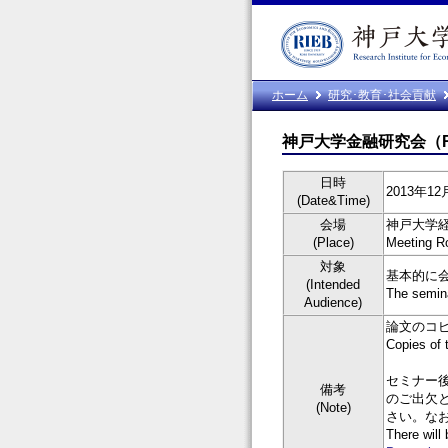
ホーム
研究･教育･社会貢献
神戸大学金融研究会（R
日時
2013年12月
(Date&Time)
会場
神戸大学
(Place)
Meeting R
対象
基本的に
(Intended
The semina
Audience)
論文のコ
Copies of 
セミナー
備考
のご出欠
(Note)
さい。な
There will 