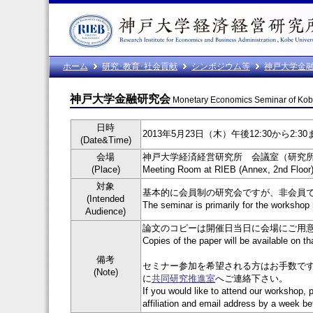
ホーム
研究･教育･社会貢献
シンポジウム等
神戸大学金
神戸大学金融研究会
Monetary Economics Seminar of Kobe
日時
2013年5月23日（木）午後12:30から2:30まで (Th
(Date&Time)
会場
神戸大学経済経営研究所 会議室（研究所
(Place)
Meeting Room at RIEB (Annex, 2nd Floor
対象
基本的に会員制の研究会ですが、非会員
(Intended
The seminar is primarily for the worksho
Audience)
論文のコピーは開催日当日に会場にご用
Copies of the paper will be available on t
備考
セミナー参加を希望される方はお手数です
(Note)
に
共同研究推進室
へご連絡下さい。
If you would like to attend our workshop, 
affiliation and email address by a week b