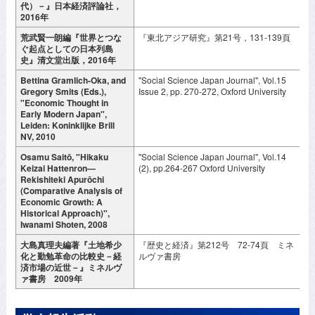
代）－』日本経済評論社，
2016年
荒武賢一朗編『世界とつな
『東北アジア研究』第21号，131-139頁
2
ぐ起点としての日本列島
史』清文堂出版，2016年
Bettina Gramlich-Oka, and
"Social Science Japan Journal", Vol.15
J
Gregory Smits (Eds.),
Issue 2, pp. 270-272, Oxford University
2
"Economic Thought in
Early Modern Japan",
Leiden: Koninklijke Brill
NV, 2010
Osamu Saitō, "Hikaku
"Social Science Japan Journal", Vol.14
A
Keizai Hattenron—
(2), pp.264-267 Oxford University
2
Rekishiteki Apurōchi
(Comparative Analysis of
Economic Growth: A
Historical Approach)",
Iwanami Shoten, 2008
大島真理夫編著『土地希少
『歴史と経済』第212号 72-74頁 ミネ
2
化と勤勉革命の比較史－経
ルヴァ書房
済市場の近世－』ミネルヴ
ァ書房 2009年