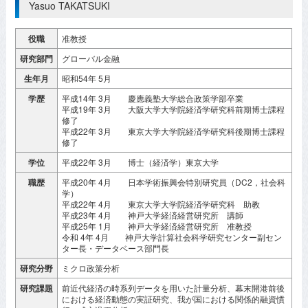
Yasuo TAKATSUKI
役職
准教授
研究部門
グローバル金融
生年月
昭和54年 5月
学歴
平成14年 3月 慶應義塾大学総合政策学部卒業
平成19年 3月 大阪大学大学院経済学研究科前期博士課程
修了
平成22年 3月 東京大学大学院経済学研究科後期博士課程
修了
学位
平成22年 3月 博士（経済学）東京大学
職歴
平成20年 4月 日本学術振興会特別研究員（DC2，社会科
学）
平成22年 4月 東京大学大学院経済学研究科 助教
平成23年 4月 神戸大学経済経営研究所 講師
平成25年 1月 神戸大学経済経営研究所 准教授
令和 4年 4月 神戸大学計算社会科学研究センター副セン
ター長・データベース部門長
研究分野
ミクロ政策分析
研究課題
前近代経済の時系列データを用いた計量分析、幕末開港前後
における経済動態の実証研究、我が国における関係的融資慣