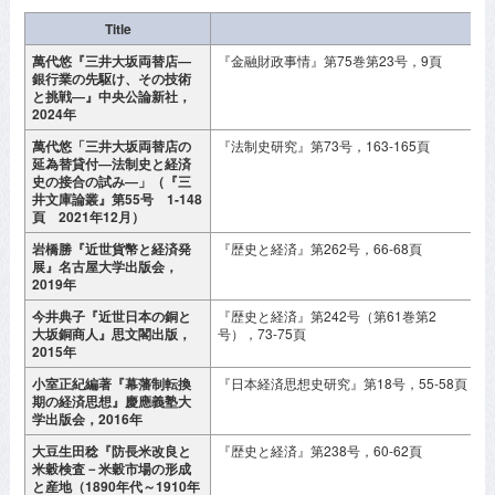
Title
萬代悠『三井大坂両替店―
『金融財政事情』第75巻第23号，9頁
2
銀行業の先駆け、その技術
と挑戦―』中央公論新社，
2024年
萬代悠「三井大坂両替店の
『法制史研究』第73号，163-165頁
2
延為替貸付―法制史と経済
史の接合の試み―」（『三
井文庫論叢』第55号 1-148
頁 2021年12月）
岩橋勝『近世貨幣と経済発
『歴史と経済』第262号，66-68頁
2
展』名古屋大学出版会，
2019年
今井典子『近世日本の銅と
『歴史と経済』第242号（第61巻第2
2
大坂銅商人』思文閣出版，
号），73-75頁
2015年
小室正紀編著『幕藩制転換
『日本経済思想史研究』第18号，55-58頁
2
期の経済思想』慶應義塾大
学出版会，2016年
大豆生田稔『防長米改良と
『歴史と経済』第238号，60-62頁
2
米穀検査－米穀市場の形成
と産地（1890年代～1910年