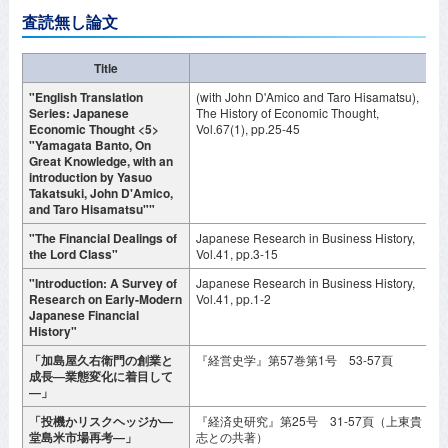
査読無し論文
Title
"English Translation
(with John D'Amico and Taro Hisamatsu),
J
Series: Japanese
The History of Economic Thought,
Economic Thought <5>
Vol.67(1), pp.25-45
"Yamagata Banto, On
Great Knowledge, with an
introduction by Yasuo
Takatsuki, John D'Amico,
and Taro Hisamatsu""
"The Financial Dealings of
Japanese Research in Business History,
D
the Lord Class"
Vol.41, pp.3-15
2
"Introduction: A Survey of
Japanese Research in Business History,
D
Research on Early-Modern
Vol.41, pp.1-2
2
Japanese Financial
History"
「加島屋久右衛門の創業と
『経営史学』第57巻第1号 53-57頁
2
成長―業態変化に着目して
―」
「投機かリスクヘッジか―
『経済史研究』第25号 31-57頁（上東貴
2
堂島米市場再考―」
志との共著）