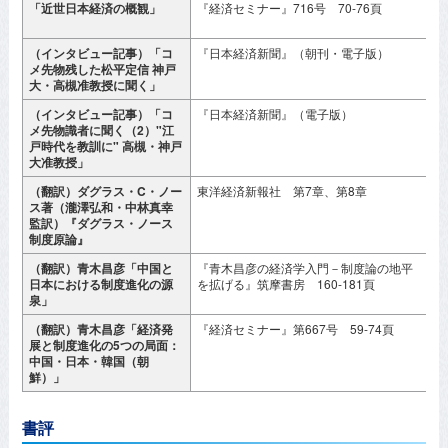
「近世日本経済の概観」
『経済セミナー』716号 70-76頁
2
（インタビュー記事）「コ
『日本経済新聞』（朝刊・電子版）
2
メ先物残した松平定信 神戸
月
大・高槻准教授に聞く」
（インタビュー記事）「コ
『日本経済新聞』（電子版）
2
メ先物識者に聞く（2）"江
月
戸時代を教訓に" 高槻・神戸
大准教授」
（翻訳）ダグラス・C・ノー
東洋経済新報社 第7章、第8章
2
ス著（瀧澤弘和・中林真幸
監訳）『ダグラス・ノース
制度原論』
（翻訳）青木昌彦「中国と
『青木昌彦の経済学入門－制度論の地平
2
日本における制度進化の源
を拡げる』筑摩書房 160-181頁
泉」
（翻訳）青木昌彦「経済発
『経済セミナー』第667号 59-74頁
2
展と制度進化の5つの局面：
中国・日本・韓国（朝
鮮）」
書評