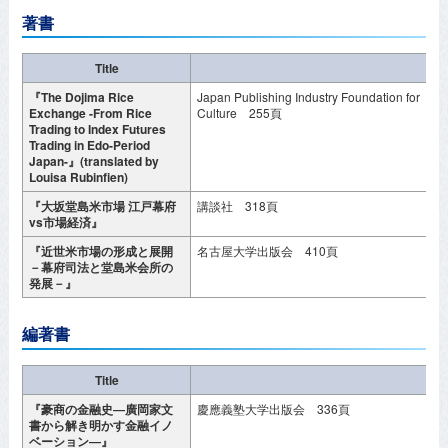
著書
Title
『The Dojima Rice
Japan Publishing Industry Foundation for
2
Exchange -From Rice
Culture 255頁
Trading to Index Futures
Trading in Edo-Period
Japan-』(translated by
Louisa Rubinfien)
『大坂堂島米市場 江戸幕府
講談社 318頁
2
vs市場経済』
『近世米市場の形成と展開
名古屋大学出版会 410頁
2
－幕府司法と堂島米会所の
発展－』
編著書
Title
『豪商の金融史―廣岡家文
慶應義塾大学出版会 336頁
2
書から解き明かす金融イノ
ベーション―』