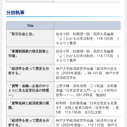
分担執筆
Title
「取引社会と法」
岩谷十郎・松園潤一朗・高田久美編著
2
『よくわかる日本法制史』118-120頁 ミ
ネルヴァ書房
「幕藩制国家の領主財政と
岩谷十郎・松園潤一朗・高田久美編著
2
市場」
『よくわかる日本法制史』114-115頁 ミ
ネルヴァ書房
「経済学を使って歴史を分
神戸大学経済経営学会編『経済学の歩き
2
析する」
方（2025年度版）』96-101頁 神戸大学
経済経営学会
「貨幣・金融―お金のやり
上野大輔・清水光明・三ツ松誠・吉村雅
2
とりに見る近世社会の特質
美編『日本近世史入門―ようこそ研究の
―」
世界へ！―』291-299頁 勉誠社
「貨幣改鋳と経済政策の展
村和明・吉村雅美編『日本近世史を見通
2
開」
す2 伝統と改革の時代－近世中期－』第
5章 113-136頁 吉川弘文館
「経済学を使って歴史を分
神戸大学経済経営学会編『経済学の歩き
2
析する」
方（2023年度版）』110-115頁 神戸大