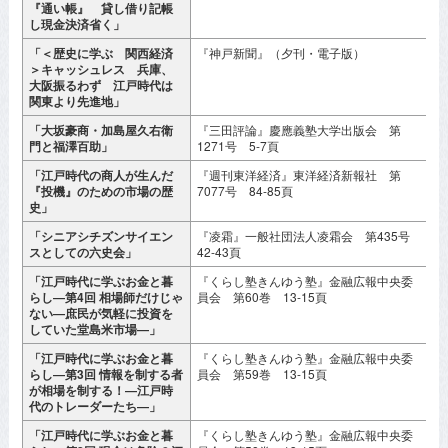
『通い帳』 貸し借り記帳
し現金決済省く」
「＜歴史に学ぶ 関西経済
『神戸新聞』（夕刊・電子版）
2
＞キャッシュレス 兵庫、
月
大阪振るわず 江戸時代は
関東より先進地」
「大坂豪商・加島屋久右衛
『三田評論』慶應義塾大学出版会 第
2
門と福澤百助」
1271号 5-7頁
「江戸時代の商人が生んだ
『週刊東洋経済』東洋経済新報社 第
2
『投機』のための市場の歴
7077号 84-85頁
史」
「シニアシチズンサイエン
『凌霜』一般社団法人凌霜会 第435号
2
スとしての六史会」
42-43頁
「江戸時代に学ぶお金と暮
『くらし塾きんゆう塾』金融広報中央委
2
らし―第4回 相場師だけじゃ
員会 第60巻 13-15頁
ない―庶民が気軽に投資を
していた堂島米市場―」
「江戸時代に学ぶお金と暮
『くらし塾きんゆう塾』金融広報中央委
2
らし―第3回 情報を制する者
員会 第59巻 13-15頁
が相場を制する！―江戸時
代のトレーダーたち―」
「江戸時代に学ぶお金と暮
『くらし塾きんゆう塾』金融広報中央委
2