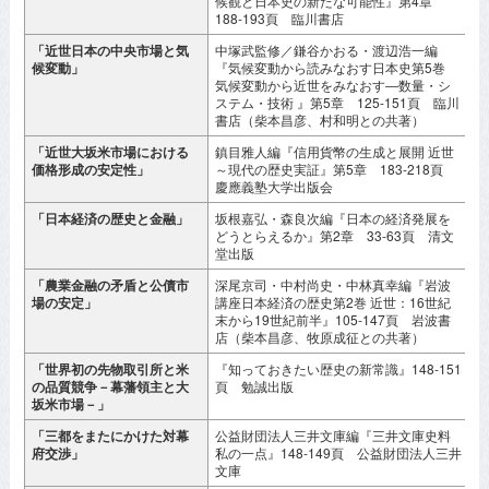
候観と日本史の新たな可能性』第4章
188-193頁 臨川書店
「近世日本の中央市場と気
中塚武監修／鎌谷かおる・渡辺浩一編
2
候変動」
『気候変動から読みなおす日本史第5巻
気候変動から近世をみなおす―数量・シ
ステム・技術 』第5章 125-151頁 臨川
書店（柴本昌彦、村和明との共著）
「近世大坂米市場における
鎮目雅人編『信用貨幣の生成と展開 近世
2
価格形成の安定性」
～現代の歴史実証』第5章 183-218頁
慶應義塾大学出版会
「日本経済の歴史と金融」
坂根嘉弘・森良次編『日本の経済発展を
2
どうとらえるか』第2章 33-63頁 清文
堂出版
「農業金融の矛盾と公債市
深尾京司・中村尚史・中林真幸編『岩波
2
場の安定」
講座日本経済の歴史第2巻 近世：16世紀
末から19世紀前半』105-147頁 岩波書
店（柴本昌彦、牧原成征との共著）
「世界初の先物取引所と米
『知っておきたい歴史の新常識』148-151
2
の品質競争－幕藩領主と大
頁 勉誠出版
坂米市場－」
「三都をまたにかけた対幕
公益財団法人三井文庫編『三井文庫史料
2
府交渉」
私の一点』148-149頁 公益財団法人三井
文庫