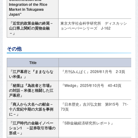
Integration of the Rice
Market in Tokugawa
Japan"
「近世的政策金融の終焉－
東京大学社会科学研究所 ディスカッシ
2
山口県上関町の質物金融
ョンペーパーシリーズ J-162
－」
その他
Title
「江戸幕府と『ままならな
『月刊みんぱく』2026年1月号 2-3頁
2
い米価』」
「秘策は『為政者と市場』
『Wedge』2025年10月号 40-43頁
2
の対話－米価と格闘した江
戸幕府」
「商人から大名への献金－
『日本歴史』吉川弘文館 第915号 71-
2
十八世紀中期の大坂を事例
73頁
に－」
「江戸時代の金融イノベー
『SBI金融経済研究所レポート』
2
ション1 －証券取引市場の
月
形成－」