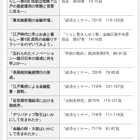
らし―第2回 現金は危険？江
員会 第58巻 13-15頁
戸の資産運用の実態と背景
に迫る―」
「幕末維新期の金融市場」
『経済セミナー』721号 115-120頁
2
「江戸時代に学ぶお金と暮
『くらし塾きんゆう塾』金融広報中央委
2
らし―第1回 庶民の金融リテ
員会 第57巻 14-16頁
ラシーをのぞいてみよう」
「忘れられたイノベーショ
『学術の動向』第26巻第6号 86-91頁
2
ン―徳川日本の達成に何を
学ぶか―」
「長期相対融資慣行の形
『経済セミナー』720号 78-85頁
2
成」
「江戸幕府による金融監
『経済セミナー』719号 101-107頁
2
督・規制」
「近世期市場経済における
『法制史研究』第70号 115-121頁
2
商秩序」
「デリバティブ取引はいか
『経済セミナー』718号 111-116頁
2
にして生まれたか」
「金融の街・大坂はいかに
『経済セミナー』717号 81-87頁
2
して生まれたか」