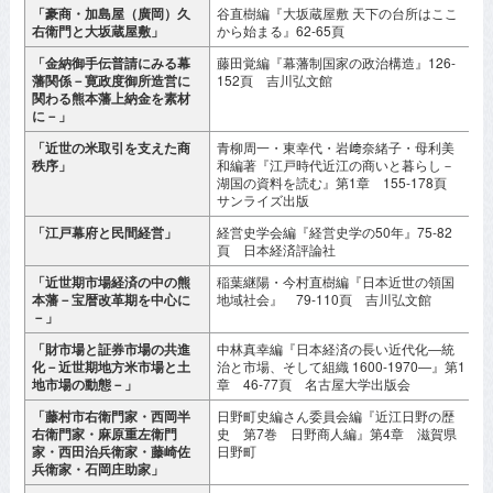
「豪商・加島屋（廣岡）久
谷直樹編『大坂蔵屋敷 天下の台所はここ
2
右衛門と大坂蔵屋敷」
から始まる』62-65頁
「金納御手伝普請にみる幕
藤田覚編『幕藩制国家の政治構造』126-
2
藩関係－寛政度御所造営に
152頁 吉川弘文館
関わる熊本藩上納金を素材
に－」
「近世の米取引を支えた商
青柳周一・東幸代・岩﨑奈緒子・母利美
2
秩序」
和編著『江戸時代近江の商いと暮らし－
湖国の資料を読む』第1章 155-178頁
サンライズ出版
「江戸幕府と民間経営」
経営史学会編『経営史学の50年』75-82
2
頁 日本経済評論社
「近世期市場経済の中の熊
稲葉継陽・今村直樹編『日本近世の領国
2
本藩－宝暦改革期を中心に
地域社会』 79-110頁 吉川弘文館
－」
「財市場と証券市場の共進
中林真幸編『日本経済の長い近代化―統
2
化－近世期地方米市場と土
治と市場、そして組織 1600-1970―』第1
地市場の動態－」
章 46-77頁 名古屋大学出版会
「藤村市右衛門家・西岡半
日野町史編さん委員会編『近江日野の歴
2
右衛門家・麻原重左衛門
史 第7巻 日野商人編』第4章 滋賀県
家・西田治兵衛家・藤崎佐
日野町
兵衛家・石岡庄助家」