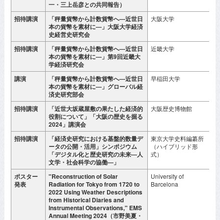
一・三上岳彦との共同報告）
招待講演
「秤量貨幣から計数貨幣へ―近世日
大阪大学
2
本の貨幣を素材に―」大阪大学経済
月
史経営史研究会
招待講演
「秤量貨幣から計数貨幣へ―近世日
近畿大学
2
本の貨幣を素材に―」第9回近畿大
月
学経済研究会
講演
「秤量貨幣から計数貨幣へ―近世日
早稲田大学
2
本の貨幣を素材に―」グローバル経
月
済史研究部会
招待講演
「近世大坂蔵屋敷の果たした経済的
大阪歴史博物館
2
役割について」「大阪の歴史を掘る
月
2024」講演会
招待講演
「経済史研究における基盤的数量デ
東京大学史料編纂所
2
ータの公開・活用」シンポジウム
（ハイブリッド形
月
「デジタル化と歴史研究の未来―人
式）
文学・社会科学の協働―」
ポスター
"Reconstruction of Solar
University of
2
発表
Radiation for Tokyo from 1720 to
Barcelona
月
2022 Using Weather Descriptions
from Historical Diaries and
Instrumental Observations," EMS
Annual Meeting 2024（市野美夏・