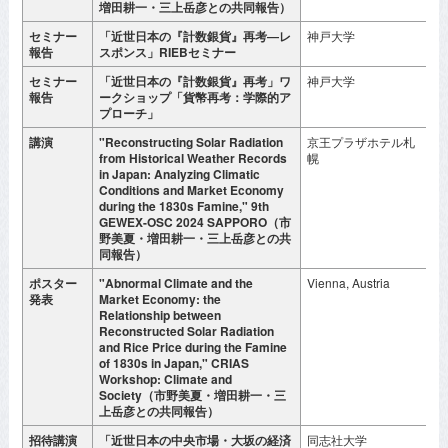
増田耕一・三上岳彦との共同報告）
セミナー
「近世日本の『計数銀貨』再考―レ
神戸大学
2
報告
スポンス」RIEBセミナー
月
セミナー
「近世日本の『計数銀貨』再考」ワ
神戸大学
2
報告
ークショップ「貨幣再考：学際的ア
月
プローチ」
講演
"Reconstructing Solar Radiation
京王プラザホテル札
2
from Historical Weather Records
幌
月
in Japan: Analyzing Climatic
Conditions and Market Economy
during the 1830s Famine," 9th
GEWEX-OSC 2024 SAPPORO（市
野美夏・増田耕一・三上岳彦との共
同報告）
ポスター
"Abnormal Climate and the
Vienna, Austria
2
発表
Market Economy: the
月
Relationship between
Reconstructed Solar Radiation
and Rice Price during the Famine
of 1830s in Japan," CRIAS
Workshop: Climate and
Society（市野美夏・増田耕一・三
上岳彦との共同報告）
招待講演
「近世日本の中央市場・大坂の経済
同志社大学
2