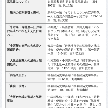
意見書について」
文庫叢書 細川家文書 意見書編』 391-
397頁 吉川弘文館
「畿内の肥料取引と農村」
武井弘一編『イワシとニシンの江戸時代
2
―人と自然の関係史―』第二章 133-154
頁 吉川弘文館
「米市場・両替屋―江戸時
平井健介・島西智輝・岸田真編著『ハン
2
代経済の中枢を支えた仕組
ドブック日本経済史―徳川期から安定成
み―」
長期まで―』第Ⅰ部8 34-37頁 ミネル
ヴァ書房
「小西新右衛門の大名貸と
飯塚一幸編『近代移行期の酒造業と地域
2
藩債処分」
社会―伊丹の酒造家小西家―』第一部第
一章 16-54頁 吉川弘文館
「大坂金融商人の成長と領
今村直樹・小関悠一郎編『熊本藩からみ
2
国経済」
た日本近世―比較藩研究の提起―』第Ⅱ
部第一章 112-150頁 吉川弘文館
「商品取引所」
社会経済史学会編『社会経済史学事典』
2
第2章 60-61頁 丸善出版
「書信・信号」
社会経済史学会編『社会経済史学事典』
2
第10章 402-403頁 丸善出版
「大坂米市場の形成と気候
中塚武監修／中塚武・鎌谷かおる・佐野
2
変動」
雅規・伊藤啓介・對馬あかね編『気候変
動から読みなおす日本史第1巻 新しい気