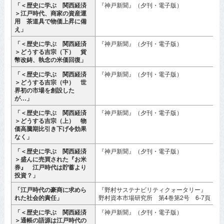
「＜歴史に学ぶ 関西経済
『神戸新聞』（夕刊・電子版）
2
＞江戸時代、商家の資産運
月
用 茶道具で物価上昇に備
え」
「＜歴史に学ぶ 関西経済
『神戸新聞』（夕刊・電子版）
2
＞どうする吉宗（下） 貨
幣改鋳、執念の米価回復」
「＜歴史に学ぶ 関西経済
『神戸新聞』（夕刊・電子版）
2
＞どうする吉宗（中） 世
界初の市場を創設した
が…」
「＜歴史に学ぶ 関西経済
『神戸新聞』（夕刊・電子版）
2
＞どうする吉宗（上） 物
月
価高騰期比引き下げ令効果
なく」
「＜歴史に学ぶ 関西経済
『神戸新聞』（夕刊・電子版）
2
＞盛んに売買された『お米
月
券』 江戸時代は貯蓄より
投資？」
「江戸時代の豪商に求めら
『野村サステナビリティクォータリー』
2
れた社会的責任」
野村資本市場研究所 第4巻第2号 6-7頁
「＜歴史に学ぶ 関西経済
『神戸新聞』（夕刊・電子版）
2
＞通帳の語源は江戸時代の
月