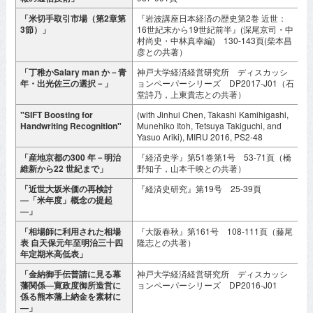
「米切手取引市場（第2章第
『岩波講座日本経済の歴史第2巻 近世：
2
3節）」
16世紀末から19世紀前半』(深尾京司・中
村尚史・中林真幸編) 130-143頁(柴本昌
彦との共著）
「丁稚かSalary man か－青
神戸大学経済経営研究所 ディスカッシ
2
年・出光佐三の選択－」
ョンペーパーシリーズ DP2017-J01（石
堂詩乃，上東貴志との共著）
"SIFT Boosting for
(with Jinhui Chen, Takashi Kamihigashi,
A
Handwriting Recognition"
Munehiko Itoh, Tetsuya Takiguchi, and
2
Yasuo Ariki), MIRU 2016, PS2-48
「産地京都の300 年－明治
『経済史学』第51巻第1号 53-71頁（橋
2
維新から22 世紀まで」
野知子，山本千映との共著）
「近世大坂米価の再検討
『経済史研究』第19号 25-39頁
2
―「米年度」概念の提起
―」
「相場師に利用された相場
『大阪春秋』第161号 108-111頁（藤尾
2
表 自天保元年至明治三十四
隆志との共著）
年定期米高低表」
「金納御手伝普請に見る幕
神戸大学経済経営研究所 ディスカッシ
2
藩関係―寛政度御所造営に
ョンペーパーシリーズ DP2016-J01
係る熊本藩上納金を素材に
―」