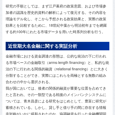
研究の手順としては、まず江戸幕府の政策意図、および市場参
加者の認識を歴史的資料の解析によって復元する。その内容を
理論モデル化し、そこから予想される政策効果と、実際の政策
効果とを比較するために、18世紀中葉から明治初年までを網羅
する約100年にわたる市場データを用いた時系列分析を行う。
近世期大名金融に関する実証分析
金融市場における資金調達の形態は、公的な統治の下に行われ
る市場ベースの金融取引（arms-length financing）と、私的な統
治の下に行われる関係的融資（relational financing）とに大きく
分類することができ、実際にはこれらを両極とする無数の組み
合わせの中から選択される。
我が国においては、後者の関係的融資が重要な位置を占めてき
たと言われ、その一類型である戦後のメインバンクシステムに
ついては、青木昌彦による研究をはじめとして、豊富に研究が
蓄積されている。しかし、貸し手と借り手の間に存在する情報
非対称がいかに緩和されたのか、協調融資を行った金融機関同