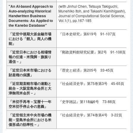
"An AI-based Approach to
(with Jinhui Chen, Tetsuya Takiguchi,
J
Auto-analyzing Historical
Munehiko Itoh, and Takashi Kamihigashi),
2
Handwritten Business
Journal of Computational Social Science,
Documents: As Applied to
Vol.1(1), pp.167-185
the Kanebo Database"
「近世中後期大坂金融市場
『日本史研究』第619号 91-107頁
2
における「館入」商人の機
能」
「近世日本における相場情
『郵政資料館研究紀要』第2号 91-108頁
2
報の伝達－米飛脚・旗振り
通信－」
「近世日本米市場における
『歴史と経済』第205号 33-45頁
2
財産権の保護」
「近世期直轄市場の連動と
『社会経済史学』第75巻第3号 45-65頁
2
統合－大阪堂島米会所と大
津御用米会所－」
「米切手再考－宝暦十一年
『史学雑誌』第118編6号 73-88頁
2
空米切手停止令の意義」
「近世領主米中央市場の機
『社会経済史学』第74巻第4号 3-22頁
2
能－堂島米会所における米
価形成の効率性－」