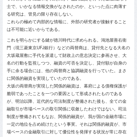
士で、いかなる情報交換がなされたのか、といった点に肉薄す
る研究は、管見の限り存在しない。
これらの極めて内部的な情報に、外部の研究者が接触すること
は不可能に近いからである。
これを明らかにする鍵が徳川時代に求められる。鴻池屋善右衛
門（現三菱東京UFJ銀行）などの両替商は、貸付先となる大名の
大坂蔵屋敷に手代を派遣して財政上の意志決定に参画させ、大
名の行動を監視しつつ、融資の可否を決定し、貸付額が自身の
手に余る場合には、他の両替商と協調融資を行っていた。まさ
に関係的融資を実現していたのである。
大坂の両替商が実現した関係的融資は、幕府による債権保護が
脆弱であったことを一つの要因として形成されたものである
が、明治以降、近代的な司法制度が整備された後も、全ての金
融取引が市場ベースの取引関係に収斂したわけではない。司法
制度が整備されてもなお、関係的融資が、我が国の金融市場に
一定の地位を占め続けたという事実。それは関係的融資が、市
場ベースの金融取引に対して優位性を発揮する状況が常に存在