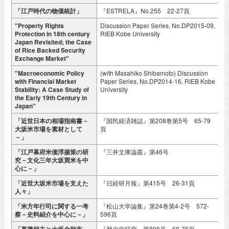
「江戸時代の物価統計」
『ESTRELA』No.255 22-27頁
2
"Property Rights
Discussion Paper Series, No.DP2015-09,
M
Protection in 18th century
RIEB Kobe University
2
Japan Revisited; the Case
of Rice Backed Security
Exchange Market"
"Macroeconomic Policy
(with Masahiko Shibamoto) Discussion
M
with Financial Market
Paper Series, No.DP2014-16, RIEB Kobe
2
Stability: A Case Study of
University
the Early 19th Century in
Japan"
「近世日本の相場指南書－
『国民経済雑誌』第208巻第5号 65-79
2
大坂米市場を素材として
頁
月
－」
「江戸幕府米価浮揚策の研
『三井文庫論叢』第46号
2
究－文化三年大坂買米を中
月
心に－」
「近世大坂米市場を支えた
『日経研月報』第415号 26-31頁
2
人々」
月
「米方年行司に関する一考
『松山大学論集』第24巻第4-2号 572-
2
察－史料紹介を中心に－」
596頁
月
「幕藩領主と大坂金融市
『歴史学研究』第898号 68-76頁
2