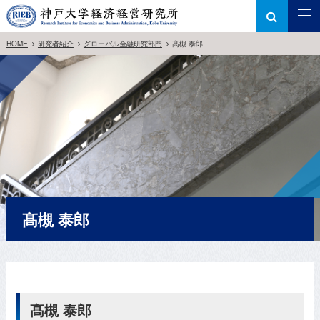
HOME
研究者紹介
グローバル金融研究部門
髙槻 泰郎
髙槻 泰郎
髙槻 泰郎