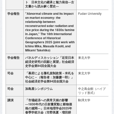
ト 日本文化の継承と魅力発信―古
文書から読み解く歴史―
学会報告
"Abnormal climate and its impact
Fudan University
2
on market economy: the
月
relationship between
reconstructed solar radiation and
rice price during the 1830s famine
in Japan," The 18th International
Conference of Historical
Geographers 2025 (joint work with
Ichino Mika, Masuda Kooiti, and
Mikami Takehiko)
学会報告
パネルディスカッション「近世日本
東北大学
2
経済史研究の回顧と展望」社会経済
月
史学会第94回全国大会
司会
「幕府による藩札規制政策－米札を
東北大学
2
中心に－（報告者：加藤慶一郎）」
月
社会経済史学会第94回全国大会
司会
加島屋シンポジウム
中之島会館（ハイブ
2
リッド形式）
月
講演
「市場経済への異常天候の影響
駒澤大学
2
―1830年代の日射量変動と穀物価
月
格の連関―」日本地理学会2025年
春季学術大会（市野美夏・増田耕