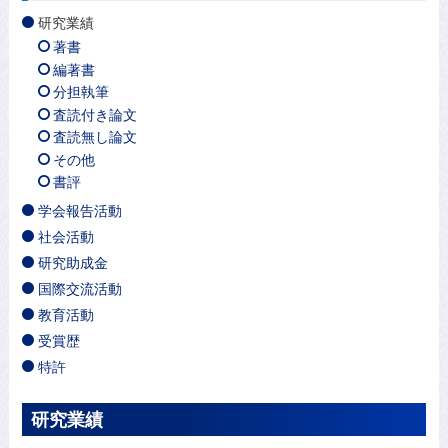
研究業績
著書
編著書
分担執筆
査読付き論文
査読無し論文
その他
書評
学会報告活動
社会活動
研究助成金
国際交流活動
教育活動
受賞歴
特許
研究業績