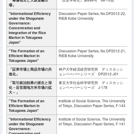
場」
月
"Informational Efficiency
Discussion Paper Series, No.DP2012-22,
S
under the Shogunate
RIEB Kobe University
2
Governance:
Concentration and
Integration of the Rice
Market in Tokugawa
Japan"
"The Formation of an
Discussion Paper Series, No.DP2012-21,
S
Efficient Market in
RIEB Kobe University
2
Tokugawa Japan"
「証券市場と商品市場の共
神戸大学経済経営研究所 ディスカッシ
2
進化」
ョンペーパーシリーズ DP2012-J01
「取引統治効果の派生と深
東京大学社会科学研究所 ディスカッシ
2
化－近世期地方米市場の拡
ョンペーパーシリーズ J-178
大－」
"The Formation of an
Institute of Social Science, The University
N
Efficient Market in
of Tokyo, Discussion Paper Series, F-143
2
Tokugawa Japan"
"Informational Efficiency
Institute of Social Science, The University
S
under the Shogunate
of Tokyo, Discussion Paper Series, F-141
2
Governance:
Concentration and