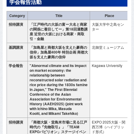
学会報告活動
Category
Title
Place
招待講演
「江戸時代の大坂の富ー大名と商家
大阪大学中之島セン
2
の関係に着目してー」第18回適塾講
ター
月
座 近世の大坂における商家・商取
引・金融
基調講演
「加島屋と商都大坂を支えた豪商の
北御堂ミュージアム
2
信仰」加島屋400年 特別企画 商都大
月
坂を支えた豪商の信仰
学会報告
"Abnormal climate and its impact
Kagawa University
2
on market economy: the
月
relationship between
reconstructed solar radiation and
rice price during the 1830s famine
in Japan," The First Biennial
Conference of the Asian
Association for Environmental
History (AAEH2025) (joint work
with Ichino Mika, Masuda
Kooiti, and Mikami Takehiko)
招待講演
「商都大阪・堂島米市場に見る江戸
EXPO 2025大阪・関
2
時代の『先物取引』」「TEAM
西万博（ハイブリッ
月
EXPOパビリオン」ステージイベン
ド形式）