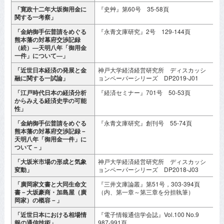
「寛政十二年大坂御用金に
『史艸』第60号 35-58頁
2
関する一考察」
月
「金納御手伝普請をめぐる
『永青文庫研究』2号 129-144頁
2
熊本藩の対幕府交渉記録
（続）―天明八年「御用金
一件」について―」
「近世日本経済の発展と金
神戸大学経済経営研究所 ディスカッシ
2
融に関する一試論」
ョンペーパーシリーズ DP2019-J01
「江戸時代日本の経済分析
『経済セミナー』701号 50-53頁
2
からみえる経済史学の可能
性」
「金納御手伝普請をめぐる
『永青文庫研究』創刊号 55-74頁
2
熊本藩の対幕府交渉記録－
天明八年「御用金一件」に
ついて－」
「大坂米市場の形成と気象
神戸大学経済経営研究所 ディスカッシ
2
変動」
ョンペーパーシリーズ DP2018-J03
「廣岡家文書と大同生命文
『三井文庫論叢』第51号，303-394頁
2
書－大坂豪商・加島屋（廣
（内、第一章～第三章を分担執筆）
月
岡家）の概容－」
「近世日本における相場情
『電子情報通信学会誌』Vol.100 No.9
2
報の通信技術」
987-991頁