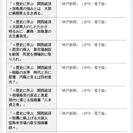
「＜歴史に学ぶ 関西経済
『神戸新聞』（夕刊・電子版）
2
＞加島屋の強みとは 大胆
に業態変え生き残る」
「＜歴史に学ぶ 関西経済
『神戸新聞』（夕刊・電子版）
2
＞大坂商人のしたたかさ
月
明るみに 豪商・加島屋の
古文書発見」
「＜歴史に学ぶ 関西経済
『神戸新聞』（夕刊・電子版）
2
＞西宮の商人 新市場創設
月
を献策 民意を積極的に取
り入れ」
「＜歴史に学ぶ 関西経済
『神戸新聞』（夕刊・電子版）
2
＞賄賂の水準 時代と共に
月
変遷 汚職と言えば田村意
次？」
「＜歴史に学ぶ 関西経済
『神戸新聞』（夕刊・電子版）
2
＞相場格言の原点と真意
月
現代に通じる指南書『八木
虎之巻』」
「＜歴史に学ぶ 関西経済
『神戸新聞』（夕刊・電子版）
2
＞投機に熱上げる大坂人
堂島米市場の取引指南書
続々」