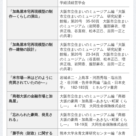
学経済経営学会
「加島屋本宅再現模型の制
大阪市立住まいのミュージアム編『大阪
2
作―くらしの演出」
市立住まいのミュージアム 研究紀要・
館報』第20号 35-50頁 大阪市立住まい
のミュージアム（岩間香、服部麻衣、増
井正哉、谷直樹、松本正己、吉田一正と
の共著）
「加島屋本宅再現模型の制
大阪市立住まいのミュージアム編『大阪
2
作―建物の設計」
市立住まいのミュージアム 研究紀要・
館報』第20号 23-34頁 大阪市立住まい
のミュージアム（谷直樹、松本正己、増
井正哉、岩間香、服部麻衣、吉田一正と
の共著）
「米市場―米はどのように
岩城卓二・上島享・河西秀哉・塩出浩
2
売買されていたのか―」
之・谷川穣・告井幸男編『論点・日本史
学』 182-183頁 ミネルヴァ書房
「商都大坂の金融市場と加
大阪市立住まいのミュージアム編『商都
2
島屋」
大坂の豪商・加島屋―あきない 町家 くら
し―』 4-17頁 大同生命保険株式会社
「忘れられた豪商、発見さ
大阪市立住まいのミュージアム編『商都
2
れる」
大坂の豪商・加島屋―あきない 町家 くら
し―』 18-19頁 大同生命保険株式会社
「勝手向（財政）に関する
熊本大学永青文庫研究センター編『永青
2