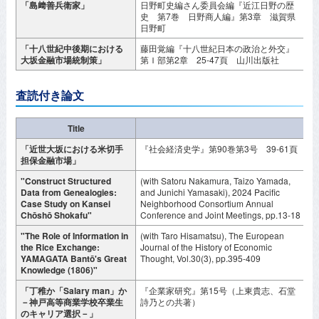
「島﨑善兵衛家」
日野町史編さん委員会編『近江日野の歴
2
史 第7巻 日野商人編』第3章 滋賀県
日野町
「十八世紀中後期における
藤田覚編『十八世紀日本の政治と外交』
2
大坂金融市場統制策」
第Ｉ部第2章 25-47頁 山川出版社
査読付き論文
Title
「近世大坂における米切手
『社会経済史学』第90巻第3号 39-61頁
2
担保金融市場」
"Construct Structured
(with Satoru Nakamura, Taizo Yamada,
O
Data from Genealogies:
and Junichi Yamasaki), 2024 Pacific
2
Case Study on Kansei
Neighborhood Consortium Annual
Chōshō Shokafu"
Conference and Joint Meetings, pp.13-18
"The Role of Information in
(with Taro Hisamatsu), The European
J
the Rice Exchange:
Journal of the History of Economic
YAMAGATA Bantō's Great
Thought, Vol.30(3), pp.395-409
Knowledge (1806)"
「丁稚か「Salary man」か
『企業家研究』第15号（上東貴志、石堂
2
－神戸高等商業学校卒業生
詩乃との共著）
のキャリア選択－」